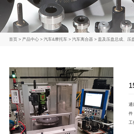
首页
>
产品中心
>
汽车&摩托车
>
汽车离合器
>
盖及压盘总成、压
通
件
工