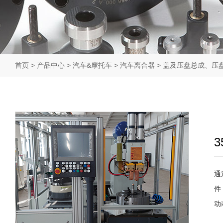
首页
>
产品中心
>
汽车&摩托车
>
汽车离合器
>
盖及压盘总成、压
通
件
动