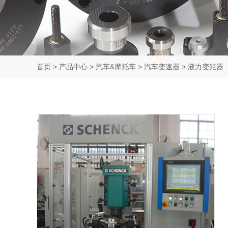
首页
>
产品中心
>
汽车&摩托车
>
汽车变速器
>
液力变矩器