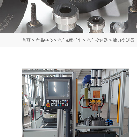
首页
>
产品中心
>
汽车&摩托车
>
汽车变速器
>
液力变矩器