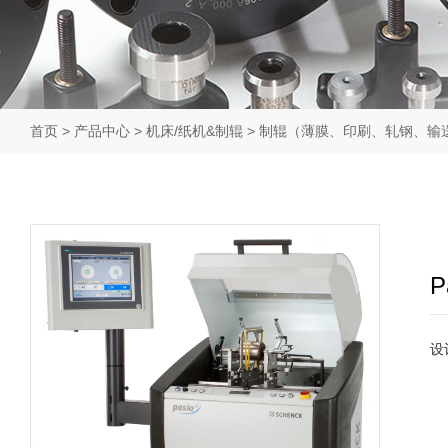
首页
>
产品中心
>
机床/纸机&制辊
>
制辊（薄膜、印刷、轧钢、输
P
设