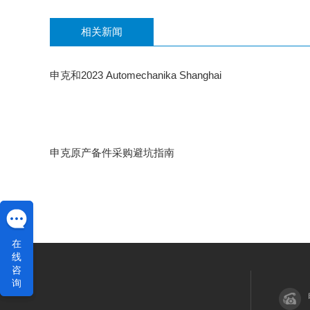
相关新闻
申克和2023 Automechanika Shanghai
申克原产备件采购避坑指南
在
在
线
线
咨
咨
询
询