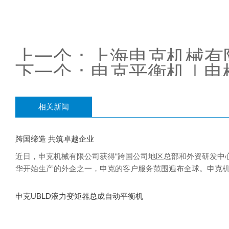
上一个：
上海申克机械有
下一个：
申克平衡机｜电
心”认定！
相关新闻
跨国缔造 共筑卓越企业
近日，申克机械有限公司获得“跨国公司地区总部和外资研发中
华开始生产的外企之一，申克的客户服务范围遍布全球。申克机械有限
Legner先生表示，在过去的15到20年里，申克做了大量的产
全新的解决方案
申克UBLD液力变矩器总成自动平衡机