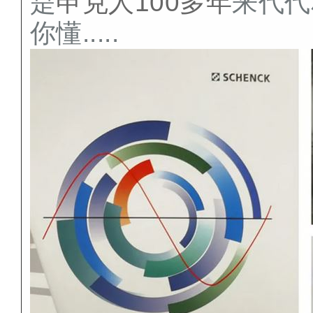
是
申克人100多年
来代代相
你懂.....